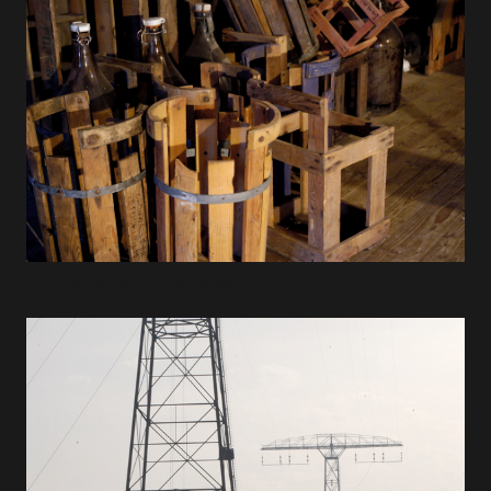
1998 Borns svagdricksbryggeri