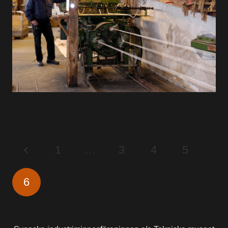
1995 Älvängens repslageri
1
…
3
4
5
6