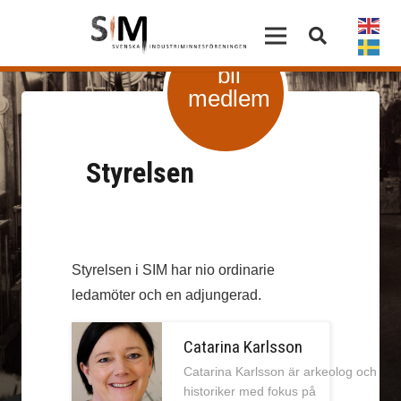
bli
medlem
Styrelsen
Styrelsen i SIM har nio ordinarie
ledamöter och en adjungerad.
Catarina Karlsson
Catarina Karlsson är arkeolog och
historiker med fokus på