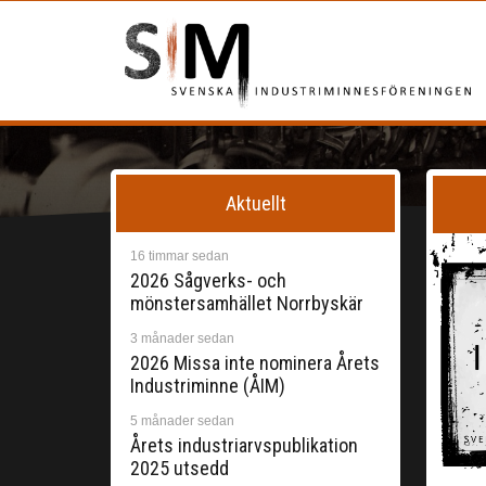
Aktuellt
16 timmar sedan
2026 Sågverks- och
mönstersamhället Norrbyskär
3 månader sedan
2026 Missa inte nominera Årets
Industriminne (ÅIM)
5 månader sedan
Årets industriarvspublikation
2025 utsedd