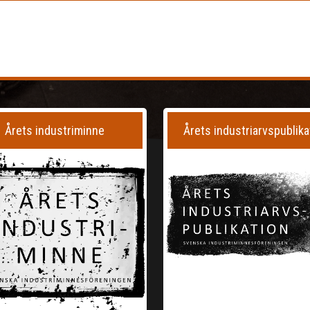
Årets industriminne
Årets industriarvspublika