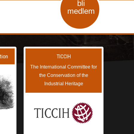
bli
medlem
tion
TICCIH
The International Committee for
the Conservation of the
Industrial Heritage