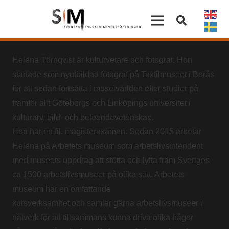
Helena Törnqvist är kulturvetare och fotograf. Hon
startade som nyutbildad fotograf på Textilmuseet i Borås
för att sedan fortsätta i museivärlden efter studier på
framför allt Göteborgs och Linköpings universitet i
kulturarv, bild- och beteendevetenskap.
Hon har en fil. magisterexamen. Sedan 2015 arbetar
Helena på Arbetets museum som arbetslivsintendent
med museets uppdrag att stötta och lyfta fram Sveriges
ca 1500 arbetslivsmuseer på olika sätt. Arbetets
museum har en omfattande
kursverksamhet och samlar gärna arbetslivsmuseer i
nätverk för att tillsammans kunna driva olika frågor