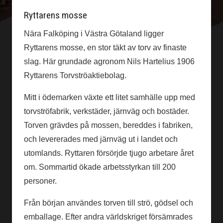
Ryttarens mosse
Nära Falköping i Västra Götaland ligger
Ryttarens mosse, en stor täkt av torv av finaste
slag. Här grundade agronom Nils Hartelius 1906
Rytt­arens Torvströaktiebolag.
Mitt i ödemarken växte ett litet samhälle upp med
torvströfabrik, verk­städer, järnväg och bostäder.
Torven grävdes på mossen, bereddes i fabriken,
och levererades med järnväg ut i landet och
utomlands. Rytt­aren försörjde tjugo arbetare året
om. Sommartid ökade arbetsstyrkan till 200
personer.
Från början användes torven till strö, gödsel och
emballage. Efter andra världskriget försämrades