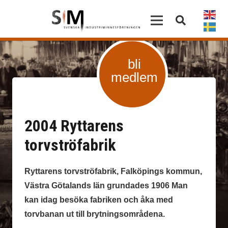
bli
medlem
2004 Ryttarens
torvströfabrik
Ryttarens torvströfabrik, Falköpings kommun,
Västra Götalands län grundades 1906 Man
kan idag besöka fabrik­en och åka med
torvbanan ut till bryt­nings­om­råd­ena.