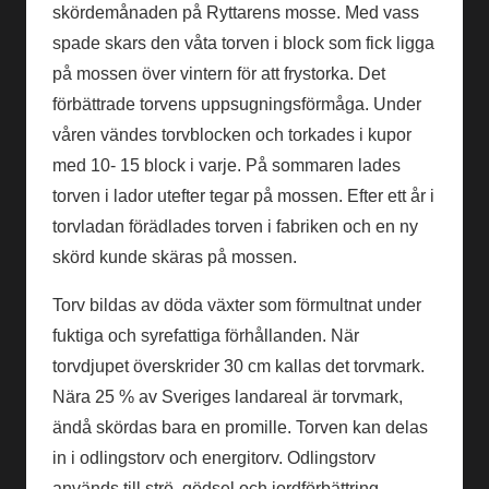
skördemånaden på Ryttarens mosse. Med vass
spade skars den våta torven i block som fick ligga
på mossen över vintern för att frystorka. Det
förbättrade torvens upp­sug­nings­för­måga. Under
våren vändes torvblocken och torkades i kupor
med 10- 15 block i varje. På sommaren lades
torven i lador utefter tegar på mossen. Efter ett år i
torvladan förädlades torven i fabriken och en ny
skörd kunde skäras på mossen.
Torv bildas av döda växter som förmultnat under
fuktiga och syrefattiga förhållanden. När
torvdjupet överskrider 30 cm kallas det torvmark.
Nära 25 % av Sveriges landareal är torvmark,
ändå skördas bara en promille. Torven kan delas
in i odlingstorv och energitorv. Odlingstorv
används till strö, gödsel och jordförbättring.