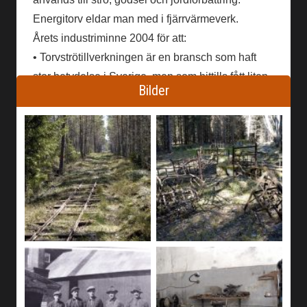
Energitorv eldar man med i fjärrvärmeverk.
Årets industriminne 2004 för att:
• Torvströtillverkningen är en bransch som haft
stor betydelse i Sverige, men som hittills fått liten
Bilder
uppmärksamhet som kulturarv.
• Ryttaren är en intressant och värdefull
industrihistorisk miljö där natur, kultur och
teknikhistoriska upplevelser förenas.
Ryttarens Torvströfabrik
har kontinuerligt utnyttjats
för industriellt bruk mellan 1906-1997.
• Föreningen Ryttarens Torvströfabrik arbetar
framgångsrikt med att bevara och uveckla
verksamheten.
Text: Magdalena Tafvelin Heldner, Tekniska
museet.